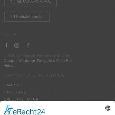
Tel. 09405-9570-401
Kontaktformular
SOCIAL
©
2026
Campingplatz Freizeitinsel. Made by
Orange-b Webdesign, Fotografie & Grafik Bad
Abbach
.
CAMPINGPLATZ FREIZEITINSEL
CAMPING
INSELCAFE
ERLEBNIS-NATUR
SPORT-FREIZEIT